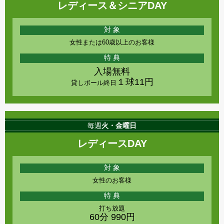
レディース＆シニアDAY
対 象
女性または60歳以上のお客様
特 典
入場無料
１球11円
貸しボール終日
毎週
火・金曜日
レディースDAY
対 象
女性のお客様
特 典
打ち放題
60分 990円