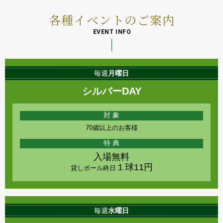
各種イベントのご案内
EVENT INFO
毎週
月曜日
シルバーDAY
対 象
70歳以上のお客様
特 典
入場無料
１球11円
貸しボール終日
毎週
水曜日