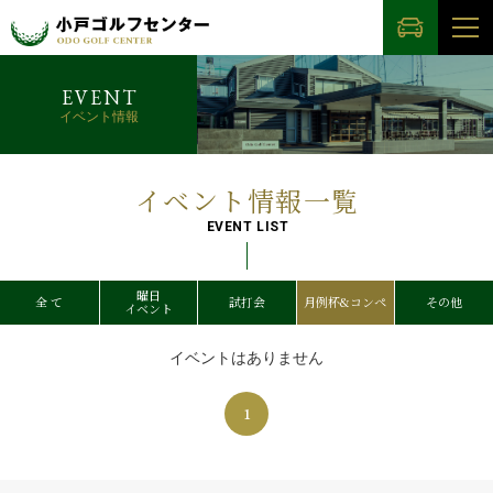
EVENT
イベント情報
イベント情報一覧
EVENT LIST
曜日
全 て
試打会
月例杯&コンペ
その他
イベント
イベントはありません
1